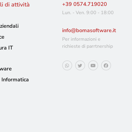
i di attività
+39 0574.719020
Lun. - Ven. 9:00 - 18:00
ziendali
info@bomasoftware.it
ce
Per informazioni e
richieste di parrtnership
ura IT
tware
 Informatica