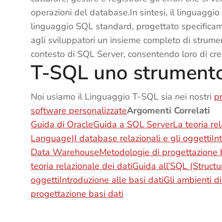
operazioni del database.In sintesi, il linguaggi
linguaggio SQL standard, progettato specificam
agli sviluppatori un insieme completo di strumen
contesto di SQL Server, consentendo loro di cre
T-SQL uno strumento
Noi usiamo il Linguaggio T-SQL sia nei nostri
p
software personalizzate
Argomenti Correlati
Guida di Oracle
Guida a SQL Server
La teoria re
Language)
I database relazionali e gli oggetti
In
Data Warehouse
Metodologie di progettazione b
teoria relazionale dei dati
Guida all’SQL (Struc
oggetti
Introduzione alle basi dati
Gli ambienti dis
progettazione basi dati