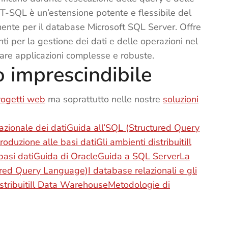
o T-SQL è un’estensione potente e flessibile del
ente per il database Microsoft SQL Server. Offre
ti per la gestione dei dati e delle operazioni nel
are applicazioni complesse e robuste.
 imprescindibile
rogetti web
ma soprattutto nelle nostre
soluzioni
lazionale dei dati
Guida all’SQL (Structured Query
troduzione alle basi dati
Gli ambienti distribuiti
Il
asi dati
Guida di Oracle
Guida a SQL Server
La
tured Query Language)
I database relazionali e gli
tribuiti
Il Data Warehouse
Metodologie di