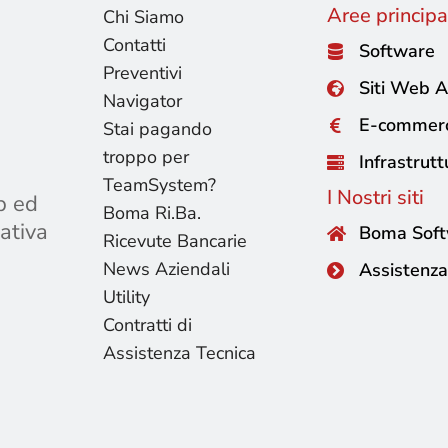
Aree principal
Chi Siamo
Contatti
Software
Preventivi
Siti Web A
Navigator
E-commer
Stai pagando
troppo per
Infrastrutt
TeamSystem?
I Nostri siti
b ed
Boma Ri.Ba.
ativa
Boma Sof
Ricevute Bancarie
News Aziendali
Assistenza
Utility
Contratti di
Assistenza Tecnica