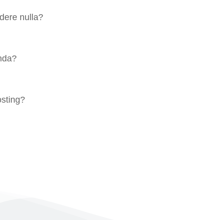
rdere nulla?
enda?
osting?