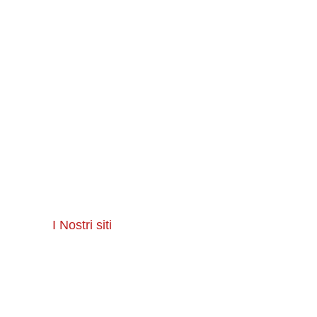
Siti Web Aziendali
E-commerce
Infrastruttura IT
I Nostri siti
Boma Software