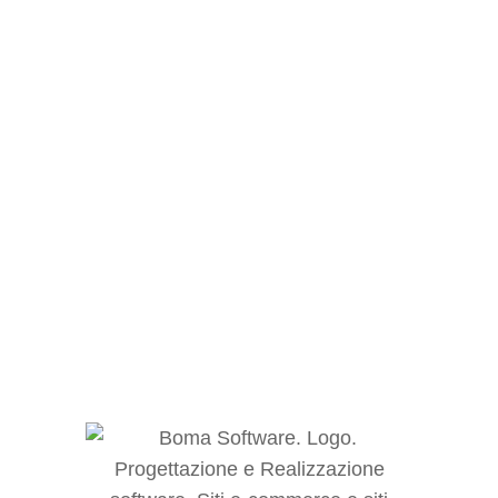
Corso SEO WordPress
eMarketing
,
Formazione
,
Web Master
Di
Editorial Team
Corso SEO WordPress, come ottimizzare un
sito WordPress per i motori di ricerca.
Approfondisci