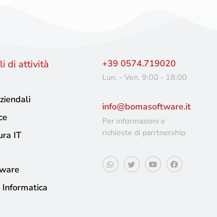
i di attività
+39 0574.719020
Lun. - Ven. 9:00 - 18:00
ziendali
info@bomasoftware.it
ce
Per informazioni e
richieste di parrtnership
ura IT
tware
 Informatica