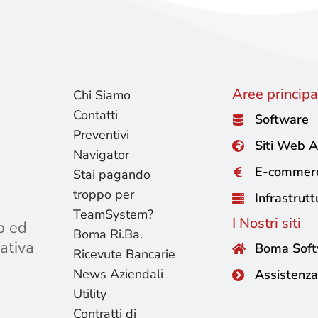
Aree principal
Chi Siamo
Contatti
Software
Preventivi
Siti Web A
Navigator
E-commer
Stai pagando
troppo per
Infrastrutt
TeamSystem?
I Nostri siti
b ed
Boma Ri.Ba.
ativa
Boma Sof
Ricevute Bancarie
News Aziendali
Assistenza
Utility
Contratti di