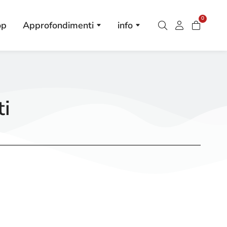
0
op
Approfondimenti
info
ti