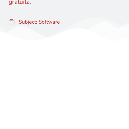
gratuita
.
Subject:
Software