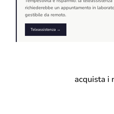
Tempestività e risparmio: la teleassistenza 
richiederebbe un appuntamento in laborator
gestibile da remoto.
Teleassistenza →
acquista i 