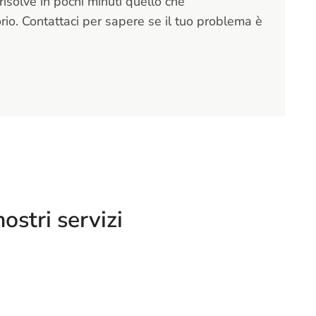
risolve in pochi minuti quello che
io. Contattaci per sapere se il tuo problema è
nostri servizi