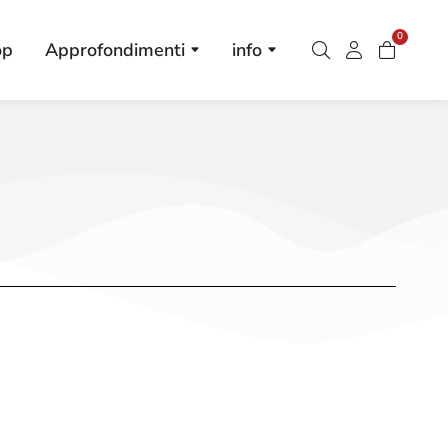
0
op
Approfondimenti
info