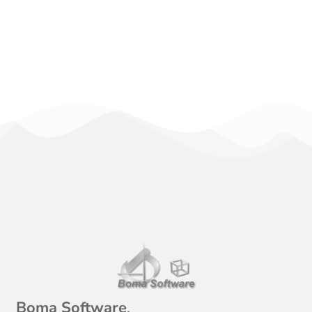
sql). Particolare attenzione viene riservata
ai trigger e alle stored procedures
Approfondisci
Boma Software
,