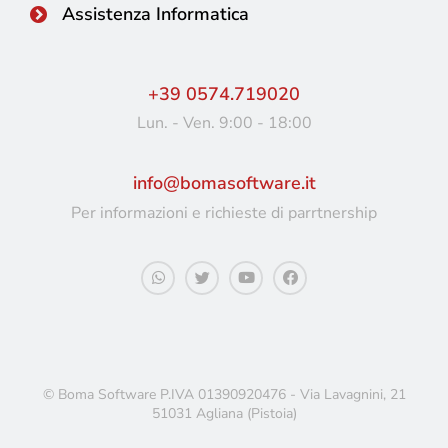
Assistenza Informatica
+39 0574.719020
Lun. - Ven. 9:00 - 18:00
info@bomasoftware.it
Per informazioni e richieste di parrtnership
© Boma Software P.IVA 01390920476 - Via Lavagnini, 21
51031 Agliana (Pistoia)