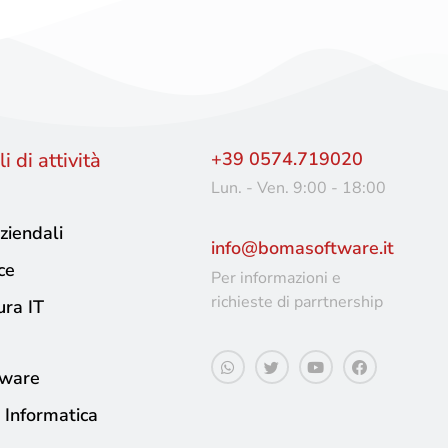
i di attività
+39 0574.719020
Lun. - Ven. 9:00 - 18:00
ziendali
info@bomasoftware.it
ce
Per informazioni e
richieste di parrtnership
ura IT
tware
 Informatica