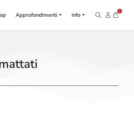
0
op
Approfondimenti
info
rmattati