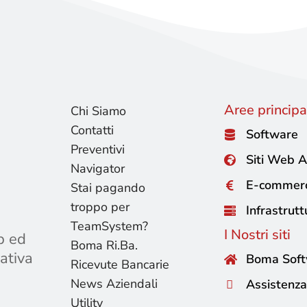
Aree principal
Chi Siamo
Contatti
Software
Preventivi
Siti Web A
Navigator
E-commer
Stai pagando
troppo per
Infrastrutt
TeamSystem?
I Nostri siti
b ed
Boma Ri.Ba.
ativa
Boma Sof
Ricevute Bancarie
News Aziendali
Assistenza
Utility