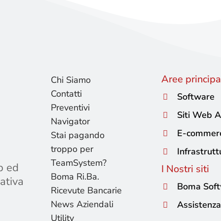
Aree principal
Chi Siamo
Contatti
Software
Preventivi
Siti Web A
Navigator
E-commer
Stai pagando
troppo per
Infrastrutt
TeamSystem?
b ed
I Nostri siti
Boma Ri.Ba.
ativa
Boma Sof
Ricevute Bancarie
News Aziendali
Assistenza
Utility