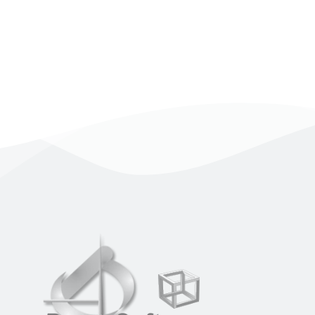
I fogli di stile a cascata (CSS) sono essenziali
Approfondisci