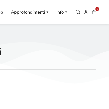
0
op
Approfondimenti
info
i