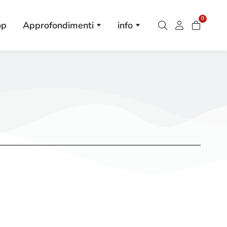
0
op
Approfondimenti
info