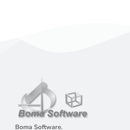
Boma Software
,