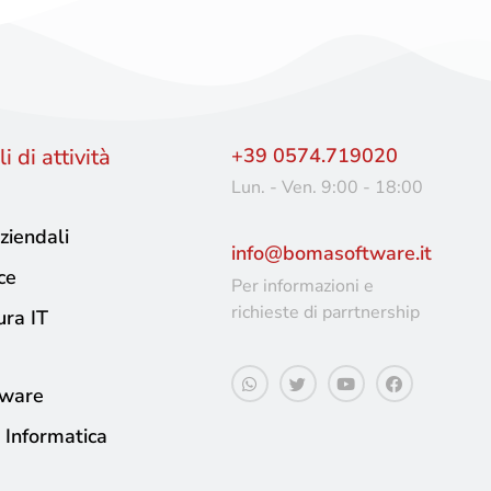
i di attività
+39 0574.719020
Lun. - Ven. 9:00 - 18:00
ziendali
info@bomasoftware.it
ce
Per informazioni e
richieste di parrtnership
ura IT
tware
 Informatica