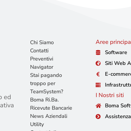
Aree principal
Chi Siamo
Contatti
Software
Preventivi
Siti Web A
Navigator
E-commer
Stai pagando
troppo per
Infrastrutt
TeamSystem?
I Nostri siti
b ed
Boma Ri.Ba.
ativa
Boma Sof
Ricevute Bancarie
News Aziendali
Assistenza
Utility