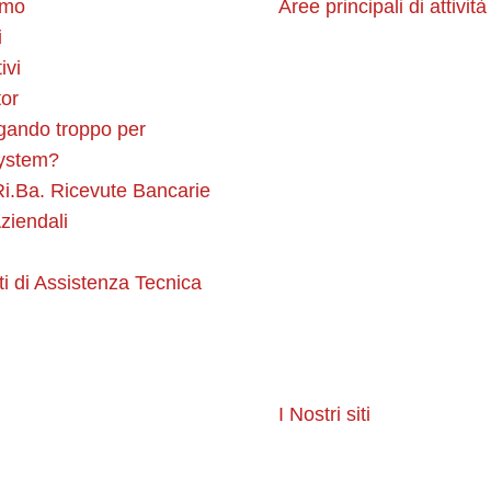
amo
Aree principali di attività
i
ivi
or
Software
gando troppo per
ystem?
i.Ba. Ricevute Bancarie
Siti Web Aziendali
ziendali
ti di Assistenza Tecnica
E-commerce
Infrastruttura IT
I Nostri siti