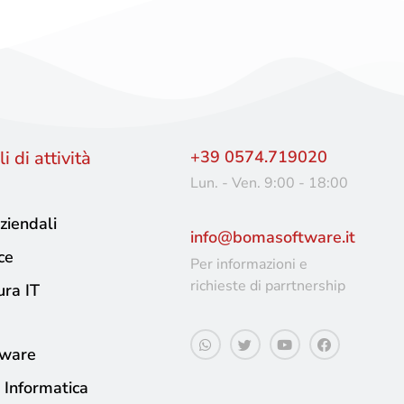
i di attività
+39 0574.719020
Lun. - Ven. 9:00 - 18:00
ziendali
info@bomasoftware.it
ce
Per informazioni e
richieste di parrtnership
ura IT
tware
 Informatica