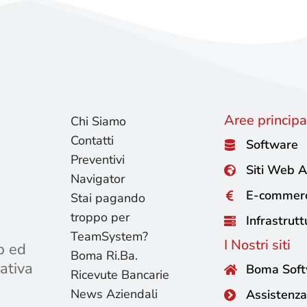
Aree principal
Chi Siamo
Contatti
Software
Preventivi
Siti Web A
Navigator
E-commer
Stai pagando
troppo per
Infrastrutt
TeamSystem?
I Nostri siti
b ed
Boma Ri.Ba.
ativa
Boma Sof
Ricevute Bancarie
News Aziendali
Assistenza