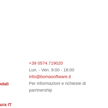
dei database relazionali e ci si addentra nel
+39 0574.719020
Lun. - Ven. 9:00 - 18:00
info@bomasoftware.it
Per informazioni e richieste di
ndali
parrtnership
tura IT