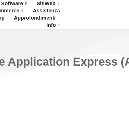
Software
SitiWeb
ommerce
Assistenza
op
Approfondimenti
info
e Application Express 