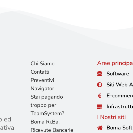
Aree principal
Chi Siamo
Contatti
Software
Preventivi
Siti Web A
Navigator
E-commer
Stai pagando
troppo per
Infrastrutt
TeamSystem?
I Nostri siti
b ed
Boma Ri.Ba.
ativa
Boma Sof
Ricevute Bancarie