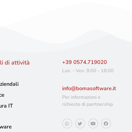
i di attività
+39 0574.719020
Lun. - Ven. 9:00 - 18:00
ziendali
info@bomasoftware.it
ce
Per informazioni e
richieste di parrtnership
ura IT
tware