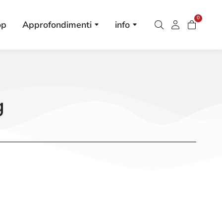
0
op
Approfondimenti
info
g