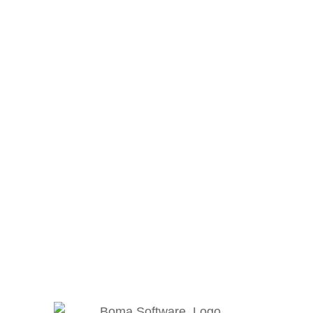
phpMyAdmin
Le nostre Tecnologie
,
Linguaggi
,
Programmi
Di
Editorial Team
26 Aprile 2024
I fogli di stile a cascata (CSS) sono
essenziali per la creazione di layout e la
formattazione delle pagine web.
Approfondisci