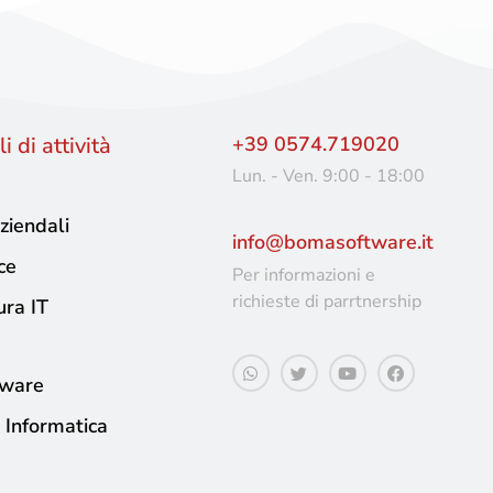
i di attività
+39 0574.719020
Lun. - Ven. 9:00 - 18:00
ziendali
info@bomasoftware.it
ce
Per informazioni e
richieste di parrtnership
ura IT
tware
 Informatica