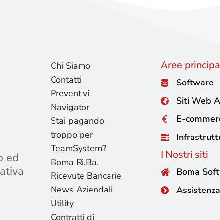
Aree principal
Chi Siamo
Contatti
Software
Preventivi
Siti Web A
Navigator
E-commer
Stai pagando
troppo per
Infrastrutt
TeamSystem?
I Nostri siti
b ed
Boma Ri.Ba.
ativa
Boma Sof
Ricevute Bancarie
News Aziendali
Assistenza
Utility
Contratti di