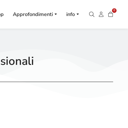
0
op
Approfondimenti
info
sionali