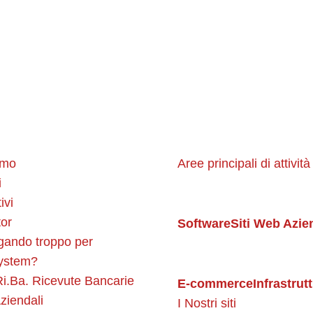
ware personalizzato. Assiste il cliente in tutte le fasi s
amo
Aree principali di attività
i
ivi
or
Software
Siti Web Azie
gando troppo per
ystem?
i.Ba. Ricevute Bancarie
E-commerce
Infrastrut
ziendali
I Nostri siti