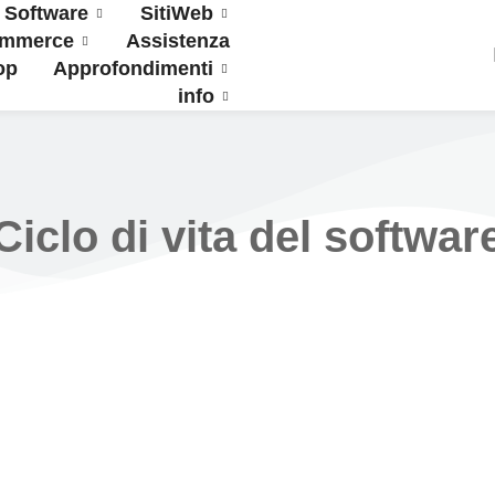
Software
SitiWeb
ommerce
Assistenza
op
Approfondimenti
info
Ciclo di vita del softwar