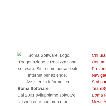
Progettazione e sviluppo software
Software
Di
Editorial Team
23 Agosto 2022
Boma Software effettua progettazione e sviluppo soft
Approfondisci
Chi Si
Contatt
Prevent
Navigat
Stai pa
Boma Software
,
TeamS
Dal 2001 sviluppiamo software,
Boma R
siti web ed e-commerce per
News A