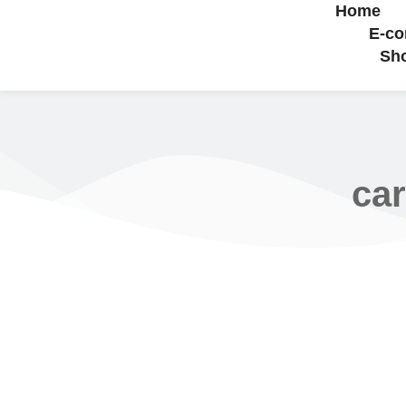
Home
E-c
Sh
ca