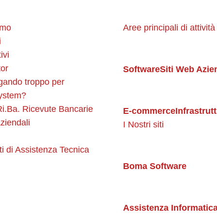
amo
Aree principali di attività
i
ivi
or
Software
Siti Web Azie
gando troppo per
ystem?
i.Ba. Ricevute Bancarie
E-commerce
Infrastrut
ziendali
I Nostri siti
ti di Assistenza Tecnica
Boma Software
Assistenza Informatic