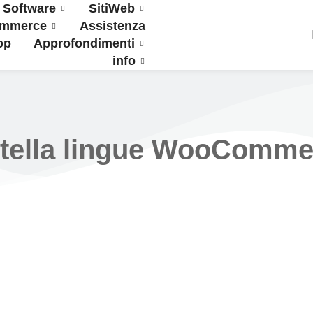
Software
SitiWeb
ommerce
Assistenza
op
Approfondimenti
info
rtella lingue WooComme