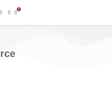
0
rce