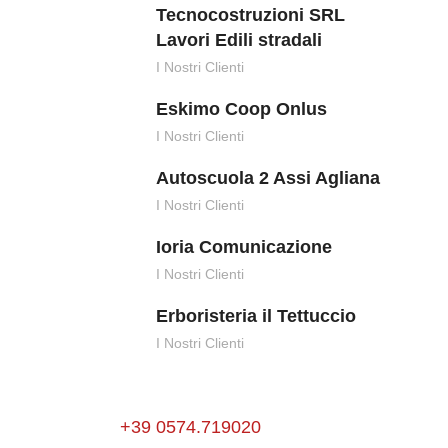
Tecnocostruzioni SRL
Lavori Edili stradali
I Nostri Clienti
Eskimo Coop Onlus
I Nostri Clienti
Autoscuola 2 Assi Agliana
I Nostri Clienti
Ioria Comunicazione
I Nostri Clienti
Erboristeria il Tettuccio
I Nostri Clienti
+39 0574.719020