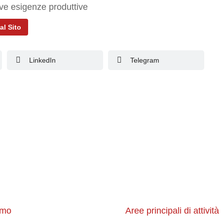
ove esigenze produttive​
al Sito
LinkedIn
Telegram
amo
Aree principali di attività