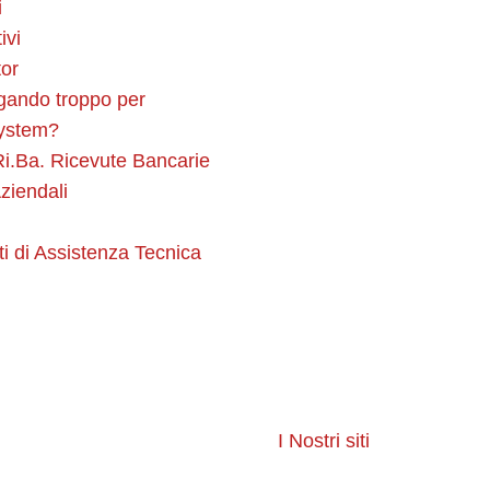
i
ivi
or
Software
gando troppo per
ystem?
i.Ba. Ricevute Bancarie
Siti Web Azienda
ziendali
ti di Assistenza Tecnica
E-commerce
Infrastruttura IT
I Nostri siti