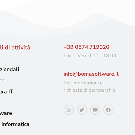
i di attività
+39 0574.719020
Lun. - Ven. 9:00 - 18:00
ziendali
info@bomasoftware.it
ce
Per informazioni e
richieste di parrtnership
ura IT
tware
 Informatica