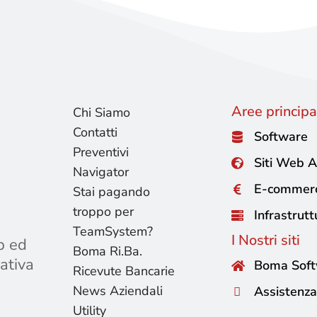
Aree principal
Chi Siamo
Contatti
Software
Preventivi
Siti Web A
Navigator
E-commer
Stai pagando
troppo per
Infrastrutt
TeamSystem?
I Nostri siti
b ed
Boma Ri.Ba.
ativa
Boma Sof
Ricevute Bancarie
News Aziendali
Assistenza
Utility