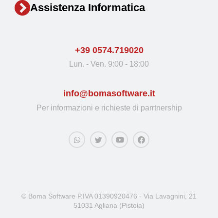
Assistenza Informatica
+39 0574.719020
Lun. - Ven. 9:00 - 18:00
info@bomasoftware.it
Per informazioni e richieste di parrtnership
© Boma Software P.IVA 01390920476 - Via Lavagnini, 21
51031 Agliana (Pistoia)